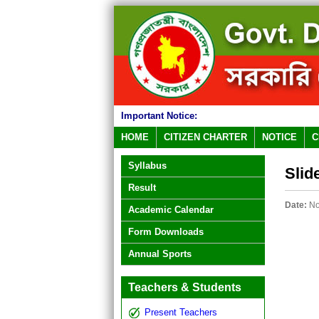
Important Notice:
HOME
CITIZEN CHARTER
NOTICE
C
Syllabus
Slid
Result
Date:
No
Academic Calendar
Form Downloads
Annual Sports
Teachers & Students
Present Teachers