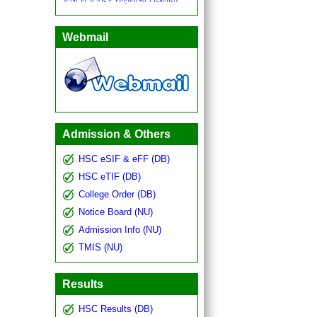
রচনা আহ্বান করা যাচ্ছে।
জাতির পিতা বঙ্গবন্ধু শেখ মুজিবুর রহমানের
Webmail
জন্মবার্ষিকী ও জাতীয় শিশু দিবস ২০২১
উদযাপন উপলক্ষে অনলাইনে আলোচনা
সভায় আগামী -১৭/৩/২১ তারিখ সকাল ১০
টায় অনুষ্ঠিত হবে। উক্ত সভায় ছাত্র-
ছাত্রীদের অংশগ্রহণের জন্য বলা হল।
Admission & Others
HSC eSIF & eFF (DB)
HSC eTIF (DB)
College Order (DB)
Notice Board (NU)
Admission Info (NU)
TMIS (NU)
Results
HSC Results (DB)