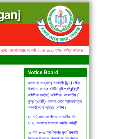
র্বের ধারাবাহিকতায় আগামী ২২ মে ২০২১ তারিখ পর্যন্ত বর্ধিতকরণ।
এতদ্বারা সংখ্যালঘু তফসিলী (হিন্দু) বৌদ্
সকল ধরনের শিক্ষা প্রতিষ্ঠান পূর্বের
ধারাবাহিকতায় আগামী ২২ মে ২০২১ তারিখ
পর্যন্ত বর্ধিতকরণ।
Notice Board
এতদ্বারা সংখ্যালঘু তফসিলী (হিন্দু) বৌদ্ধ,
খ্রিস্টান, সশস্ত্র বাহিনী, দৃষ্টি প্রতিবন্দি(দৃষ্টি
অটিস্টিক ব্যতীত) অটিস্টিক, উপজাতীয় (
ক্ষুদ্র নৃ-গোষ্ঠী) একাদশ থেকে স্নাতকোত্তর
শিক্ষার্থীদের উপবৃত্তির নোটিশ।
২৬ মার্চ মহান স্বাধীনতা ও জাতীয় দিবস
২০২১ উদযাপন উপলক্ষে জাতীয় কর্মসূচি
২৬ মার্চ ২০২১ স্বাধীনতার সুবর্ণ জয়ন্তী
উদযাপন উপলক্ষে নিম্নলিখিত শিরোনামে