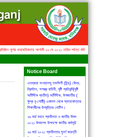
্ঠান পূর্বের ধারাবাহিকতায় আগামী ২২ মে ২০২১ তারিখ পর্যন্ত বর্ধিতকরণ।
এতদ্বারা সংখ্যালঘু তফসিলী (হিন্
সকল ধরনের শিক্ষা প্রতিষ্ঠান পূর্বের
ধারাবাহিকতায় আগামী ২২ মে ২০২১ তারিখ
Notice Board
পর্যন্ত বর্ধিতকরণ।
এতদ্বারা সংখ্যালঘু তফসিলী (হিন্দু) বৌদ্ধ,
খ্রিস্টান, সশস্ত্র বাহিনী, দৃষ্টি প্রতিবন্দি(দৃষ্টি
অটিস্টিক ব্যতীত) অটিস্টিক, উপজাতীয় (
ক্ষুদ্র নৃ-গোষ্ঠী) একাদশ থেকে স্নাতকোত্তর
শিক্ষার্থীদের উপবৃত্তির নোটিশ।
২৬ মার্চ মহান স্বাধীনতা ও জাতীয় দিবস
২০২১ উদযাপন উপলক্ষে জাতীয় কর্মসূচি
২৬ মার্চ ২০২১ স্বাধীনতার সুবর্ণ জয়ন্তী
উদযাপন উপলক্ষে নিম্নলিখিত শিরোনামে