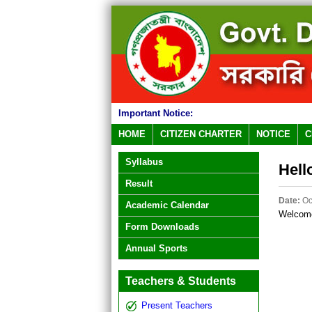
Important Notice:
HOME
CITIZEN CHARTER
NOTICE
C
Syllabus
Hell
Result
Date:
Oc
Academic Calendar
Welcome 
Form Downloads
Annual Sports
Teachers & Students
Present Teachers