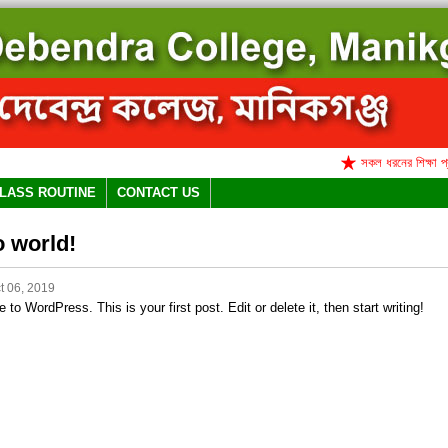
সকল ধরনের শিক্ষা প্রতিষ
LASS ROUTINE
CONTACT US
o world!
t 06, 2019
to WordPress. This is your first post. Edit or delete it, then start writing!